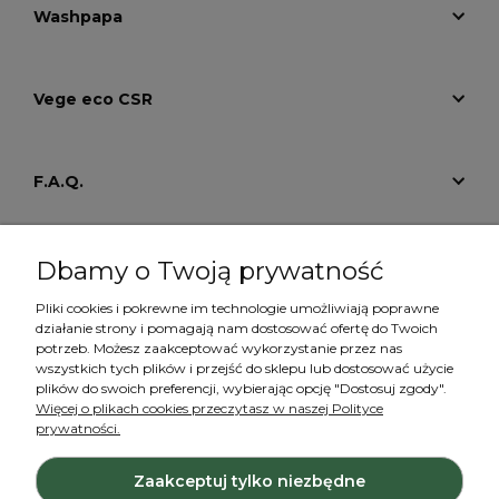
Washpapa
Vege eco CSR
F.A.Q.
Tutoriale
Dbamy o Twoją prywatność
Pliki cookies i pokrewne im technologie umożliwiają poprawne
działanie strony i pomagają nam dostosować ofertę do Twoich
Konto
potrzeb. Możesz zaakceptować wykorzystanie przez nas
wszystkich tych plików i przejść do sklepu lub dostosować użycie
plików do swoich preferencji, wybierając opcję "Dostosuj zgody".
Więcej o plikach cookies przeczytasz w naszej Polityce
prywatności.
Zaakceptuj tylko niezbędne