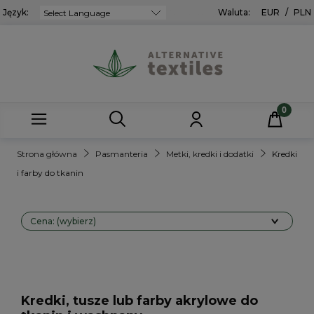
Język:
Powered by
Waluta:
EUR
/
PLN
Strona główna
Pasmanteria
Metki, kredki i dodatki
Kredki
i farby do tkanin
Cena: (wybierz)
Kredki, tusze lub farby akrylowe do