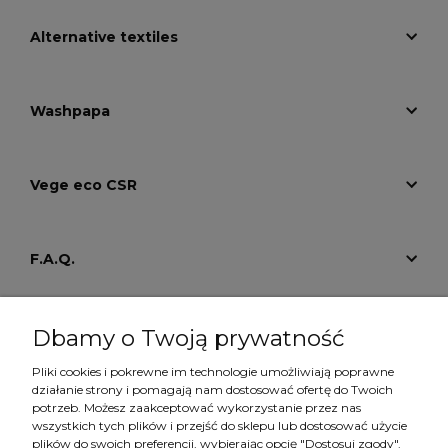
Alternative textiles
Washpapa
Vege eco CSR
F.A.Q.
Tutoriale
Dbamy o Twoją prywatność
Pliki cookies i pokrewne im technologie umożliwiają poprawne
działanie strony i pomagają nam dostosować ofertę do Twoich
Konto
potrzeb. Możesz zaakceptować wykorzystanie przez nas
wszystkich tych plików i przejść do sklepu lub dostosować użycie
plików do swoich preferencji, wybierając opcję "Dostosuj zgody".