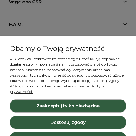
Vege eco CSR
F.A.Q.
Tutoriale
Dbamy o Twoją prywatność
Pliki cookies i pokrewne im technologie umożliwiają poprawne
działanie strony i pomagają nam dostosować ofertę do Twoich
Konto
potrzeb. Możesz zaakceptować wykorzystanie przez nas
wszystkich tych plików i przejść do sklepu lub dostosować użycie
plików do swoich preferencji, wybierając opcję "Dostosuj zgody".
Więcej o plikach cookies przeczytasz w naszej Polityce
prywatności.
Zaakceptuj tylko niezbędne
Projekt i wykonanie:
Ecommercy.pl
Dostosuj zgody
Pokaż pełną wersję strony