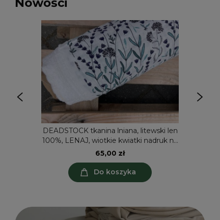
Nowości
DEADSTOCK tkanina lniana, litewski len
100%, LENAJ, wiotkie kwiatki nadruk na
bieli 3/4, 205g (kupon o dł 90 cm)
65,00 zł
Do koszyka