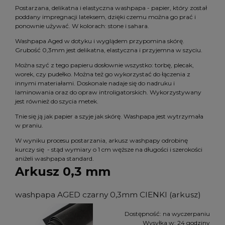
Postarzana, delikatna i elastyczna washpapa - papier, który został
poddany impregnacji lateksem, dzięki czemu można go prać i
ponownie używać. W kolorach: stone i sahara.
Washpapa Aged w dotyku i wyglądem przypomina skórę.
Grubość 0,3mm jest delikatna, elastyczna i przyjemna w szyciu.
Można szyć z tego papieru dosłownie wszystko: torbę, plecak,
worek, czy pudełko. Można też go wykorzystać do łączenia z
innymi materiałami. Doskonale nadaje się do nadruku i
laminowania oraz do opraw introligatorskich. Wykorzystywany
jest również do szycia metek.
Tnie się ją jak papier a szyje jak skórę. Washpapa jest wytrzymała
w praniu.
W wyniku procesu postarzania, arkusz washpapy odrobinę
kurczy się - stąd wymiary o 1 cm węższe na długości i szerokości
aniżeli washpapa standard.
Arkusz 0,3 mm
washpapa AGED czarny 0,3mm CIENKI (arkusz)
Dostępność:
na wyczerpaniu
Wysyłka w:
24 godziny