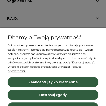
Vege eco CSR
F.A.Q.
Tutoriale
Dbamy o Twoją prywatność
Pliki cookies i pokrewne im technologie umożliwiają poprawne
działanie strony i pomagają nam dostosować ofertę do Twoich
Konto
potrzeb. Możesz zaakceptować wykorzystanie przez nas
wszystkich tych plików i przejść do sklepu lub dostosować użycie
plików do swoich preferencji, wybierając opcję "Dostosuj zgody".
Więcej o plikach cookies przeczytasz w naszej Polityce
prywatności.
Zaakceptuj tylko niezbędne
Projekt i wykonanie:
Ecommercy.pl
Dostosuj zgody
Pokaż pełną wersję strony