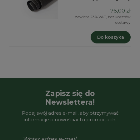
76,00 zł
zawiera 23% VAT, bez kosztów
dostawy
Do koszyka
Zapisz się do
Newslettera!
Podaj swój adres e-mail, aby otrzymywać
informacje o nowościach i promocjach.