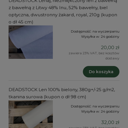
DEADSTOCK Lenaj, niezmiękczony len z bawełną
z bawełną z Litwy 48% lnu, 52% bawełny, biel
optyczna, dwustronny żakard, royal, 210g (kupon
o dł 45 cm)
Dostępność:
na wyczerpaniu
Wysyłka w:
24 godziny
20,00 zł
zawiera 23% VAT, bez kosztów
dostawy
Do koszyka
DEADSTOCK Len 100% bielony, 380g+/-25 g/m2,
tkanina surowa (kupon o dł 98 cm)
Dostępność:
na wyczerpaniu
Wysyłka w:
24 godziny
32,00 zł
zawiera 23% VAT, bez kosztów