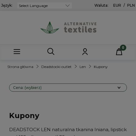
Język:
Powered by
Waluta:
EUR
/
PLN
Strona główna
Deadstocki outlet
Len
Kupony
Cena: (wybierz)
Kupony
DEADSTOCK LEN naturalna tkanina lniana, lipstick