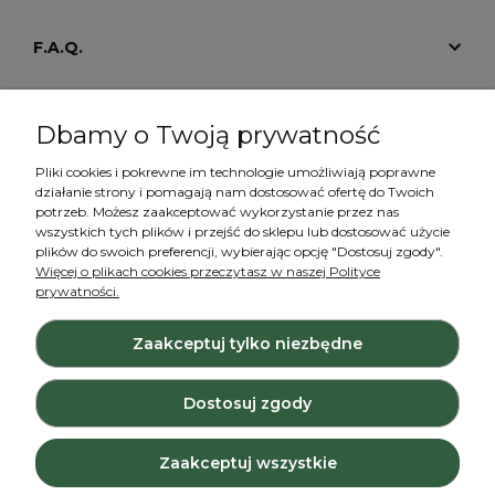
F.A.Q.
Tutoriale
Dbamy o Twoją prywatność
Pliki cookies i pokrewne im technologie umożliwiają poprawne
działanie strony i pomagają nam dostosować ofertę do Twoich
Konto
potrzeb. Możesz zaakceptować wykorzystanie przez nas
wszystkich tych plików i przejść do sklepu lub dostosować użycie
plików do swoich preferencji, wybierając opcję "Dostosuj zgody".
Więcej o plikach cookies przeczytasz w naszej Polityce
prywatności.
Zaakceptuj tylko niezbędne
Projekt i wykonanie:
Ecommercy.pl
Dostosuj zgody
Pokaż pełną wersję strony
Zaakceptuj wszystkie
Sklep internetowy Shoper.pl