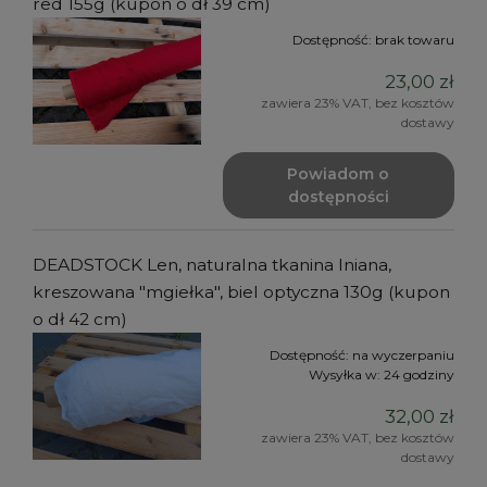
red 155g (kupon o dł 39 cm)
Dostępność:
brak towaru
23,00 zł
zawiera 23% VAT, bez kosztów
dostawy
Powiadom o
dostępności
DEADSTOCK Len, naturalna tkanina lniana,
kreszowana "mgiełka", biel optyczna 130g (kupon
o dł 42 cm)
Dostępność:
na wyczerpaniu
Wysyłka w:
24 godziny
32,00 zł
zawiera 23% VAT, bez kosztów
dostawy