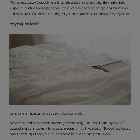
Planujesz uszyć spodnie z lnu, ale zastanawiasz się, ile materiału
kupić? To kluczowe pytanie, bo nikt nie chce mieć go ani za mało,
ani za dużo. Odpowiedź nie jest jednoznaczna, ponieważ wszystko
zależy od kilku czynników: Twojego rozmiaru, fasonu spodni oraz...
czytaj całość
szerokości tkaniny!
Len: tajemnica zmarszczek i doskonałości
Nawet w dobie wszechobecnej technologii, lniane tkaniny wciąż
pozostają symbolem luksusu, elegancji i... trwałości. To coś, co łączy
nas z naturą i tradycją, a jednocześnie idealnie pasuje do
nowoczesnego wnętrza i garderoby.