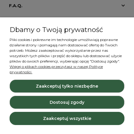
F.A.Q.
Tutoriale
Dbamy o Twoją prywatność
Pliki cookies i pokrewne im technologie umożliwiają poprawne
działanie strony i pomagają nam dostosować ofertę do Twoich
Konto
potrzeb. Możesz zaakceptować wykorzystanie przez nas
wszystkich tych plików i przejść do sklepu lub dostosować użycie
plików do swoich preferencji, wybierając opcję "Dostosuj zgody".
Więcej o plikach cookies przeczytasz w naszej Polityce
prywatności.
Zaakceptuj tylko niezbędne
Projekt i wykonanie:
Ecommercy.pl
Dostosuj zgody
Pokaż pełną wersję strony
Zaakceptuj wszystkie
Sklep internetowy Shoper.pl