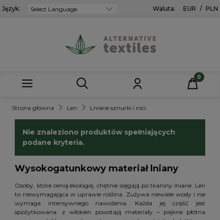
Język:
Powered by
Waluta:
EUR
/
PLN
Strona główna
Len
Lniane sznurki i nici
Nie znaleziono produktów spełniających
podane kryteria.
Wysokogatunkowy materiał lniany
Osoby, które cenią ekologię, chętnie sięgają po tkaniny lniane. Len
to niewymagająca w uprawie roślina. Zużywa niewiele wody i nie
wymaga intensywnego nawożenia. Każda jej część jest
spożytkowana: z włókien powstają materiały – piękne płótna