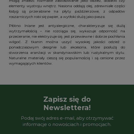
mogą znaleźć rozmaite zastosowanie jako odzież, dodatki czy
elementy wystroju wnętrz. Nasiona oddają olej, zdrewniałe części
łodyg są przerabiane na płyty paździerzowe, z odpadów
roszarniczych robi się papier, a wytłoki służą jako pasza.
Płótno lniane jest antyalergiczne, charakteryzuje się dużą
wytrzymałością – nie rozciąga się, wykazuje odporność na
przecieranie, nie elektryzuje się, jest przewiewne i dobrze pochłania
wilgoć. Z tkanin można uszyć wysokiej jakości odzież o
ponadczasowym designie lub akcesoria, które posłużą do
stworzenia aranżacji w skandynawskim lub rustykalnym stylu.
Naturalne materiały cieszą się popularnością i są cenione przez
wymagających klientów.
Zapisz się do
Newslettera!
Podaj swój adres e-mail, aby otrzymywać
informacje o nowościach i promocjach.