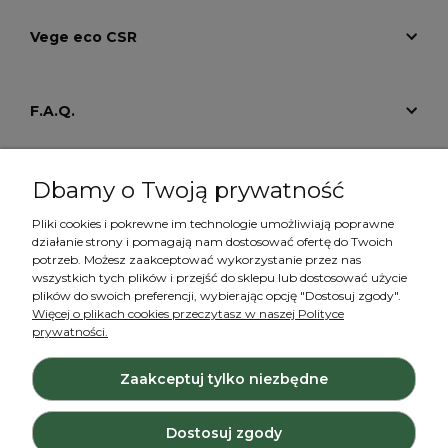
Vege eco CSR
F.A.Q.
Tutoriale
Dbamy o Twoją prywatność
Pliki cookies i pokrewne im technologie umożliwiają poprawne
działanie strony i pomagają nam dostosować ofertę do Twoich
Konto
potrzeb. Możesz zaakceptować wykorzystanie przez nas
wszystkich tych plików i przejść do sklepu lub dostosować użycie
plików do swoich preferencji, wybierając opcję "Dostosuj zgody".
Więcej o plikach cookies przeczytasz w naszej Polityce
prywatności.
Zaakceptuj tylko niezbędne
Projekt i wykonanie:
Ecommercy.pl
Dostosuj zgody