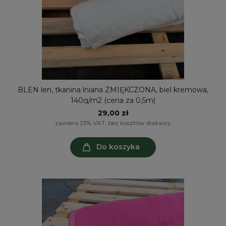
BLEN len, tkanina lniana ZMIĘKCZONA, biel kremowa,
140g/m2 (cena za 0,5m)
29,00 zł
zawiera 23% VAT, bez kosztów dostawy
Do koszyka