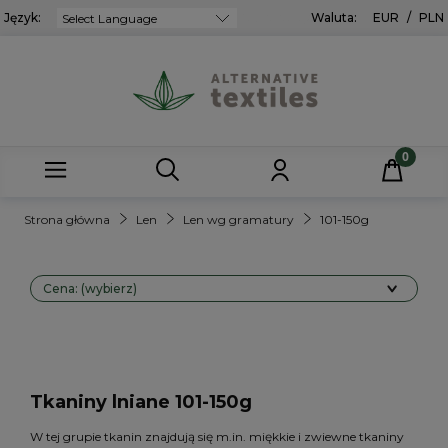
Język:
Powered by
Waluta:
EUR
/
PLN
Strona główna
Len
Len wg gramatury
101-150g
Cena: (wybierz)
Tkaniny lniane 101-150g
W tej grupie tkanin znajdują się m.in. miękkie i zwiewne tkaniny