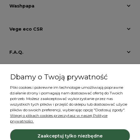
Washpapa
Vege eco CSR
F.A.Q.
Tutoriale
Dbamy o Twoją prywatność
Pliki cookies i pokrewne im technologie umożliwiają poprawne
działanie strony i pomagają nam dostosować ofertę do Twoich
Konto
potrzeb. Możesz zaakceptować wykorzystanie przez nas
wszystkich tych plików i przejść do sklepu lub dostosować użycie
plików do swoich preferencji, wybierając opcję "Dostosuj zgody".
Więcej o plikach cookies przeczytasz w naszej Polityce
prywatności.
Zaakceptuj tylko niezbędne