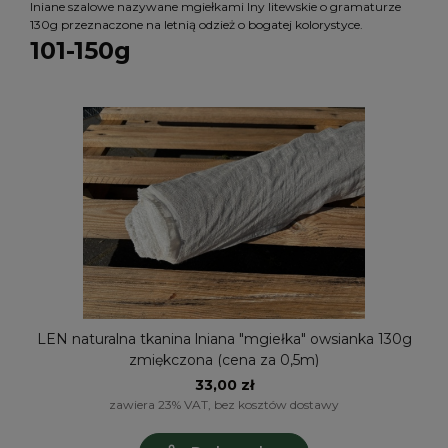
lniane szalowe nazywane mgiełkami lny litewskie o gramaturze
130g przeznaczone na letnią odzież o bogatej kolorystyce.
101-150g
LEN naturalna tkanina lniana "mgiełka" owsianka 130g
zmiękczona (cena za 0,5m)
33,00 zł
zawiera 23% VAT, bez kosztów dostawy