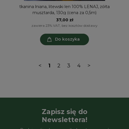
tkanina lniana, litewski len 100% LENAJ, żółta
musztarda, 130g (cena za 0,5m)
37,00 zł
zawiera 23% VAT, bez kosztów dostawy
Do koszyka
<
1
2
3
4
>
Zapisz się do
Newslettera!