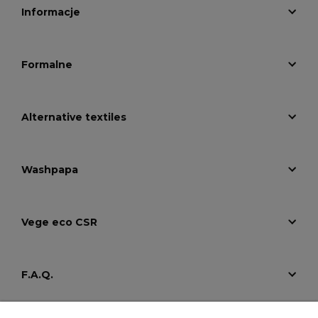
Informacje
Formalne
Alternative textiles
Washpapa
Vege eco CSR
F.A.Q.