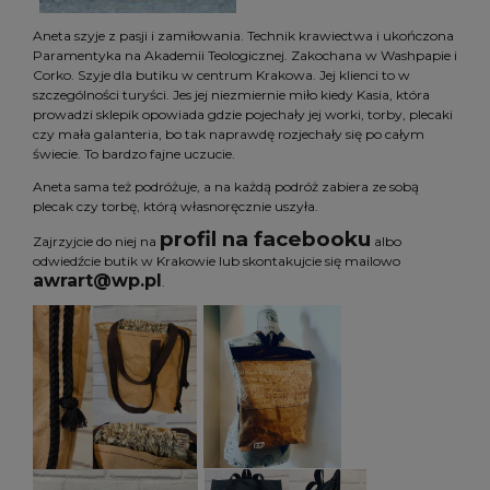
Aneta szyje z pasji i zamiłowania. Technik krawiectwa i ukończona
Paramentyka na Akademii Teologicznej. Zakochana w Washpapie i
Corko. Szyje dla butiku w centrum Krakowa. Jej klienci to w
szczególności turyści. Jes jej niezmiernie miło kiedy Kasia, która
prowadzi sklepik opowiada gdzie pojechały jej worki, torby, plecaki
czy mała galanteria, bo tak naprawdę rozjechały się po całym
świecie. To bardzo fajne uczucie.
Aneta sama też podróżuje, a na każdą podróż zabiera ze sobą
plecak czy torbę, którą własnoręcznie uszyła.
profil na facebooku
Zajrzyjcie do niej na
albo
odwiedźcie butik w Krakowie lub skontakujcie się mailowo
awrart@wp.pl
.