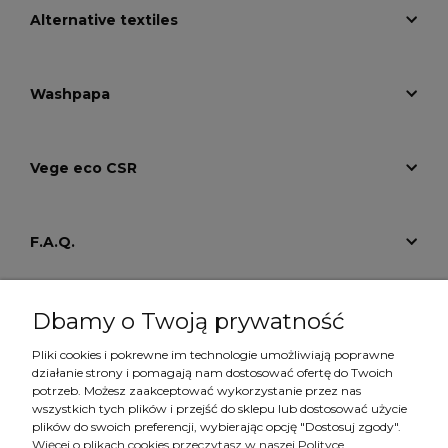
Alternative textiles
Washpapa
Vege eco CSR
F.A.Q.
Tutoriale
Dbamy o Twoją prywatność
Pliki cookies i pokrewne im technologie umożliwiają poprawne
działanie strony i pomagają nam dostosować ofertę do Twoich
Konto
potrzeb. Możesz zaakceptować wykorzystanie przez nas
wszystkich tych plików i przejść do sklepu lub dostosować użycie
plików do swoich preferencji, wybierając opcję "Dostosuj zgody".
Więcej o plikach cookies przeczytasz w naszej Polityce