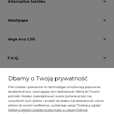
Alternative textiles
Washpapa
Vege eco CSR
F.A.Q.
Tutoriale
Dbamy o Twoją prywatność
Pliki cookies i pokrewne im technologie umożliwiają poprawne
działanie strony i pomagają nam dostosować ofertę do Twoich
Konto
potrzeb. Możesz zaakceptować wykorzystanie przez nas
wszystkich tych plików i przejść do sklepu lub dostosować użycie
plików do swoich preferencji, wybierając opcję "Dostosuj zgody".
Więcej o plikach cookies przeczytasz w naszej Polityce