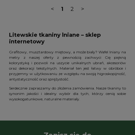
<
1
2
>
Litewskie tkaniny lniane – sklep
internetowy
Grafitowy, musztardowy miętowy, a może biały? Wafel lniany na
metry z naszej oferty z pewnością zachwyci Cię piękną
kolorystyką i pozwoli na uszycie unikalnych ubrań, akcesoriów
oraz dekoracji tekstylnych. Materiał ten jest łatwy w obróbce i
przyjemny w użytkowaniu ze względu na swoją higroskopijność,
antystatyczność oraz sprężystość.
Serdecznie zapraszamy do złożenia zamówienia. Nasze tkaniny to
synonim jakości i idealny wybór dla tych, którzy cenią sobie
wysokogatunkowe, naturalne materiały.