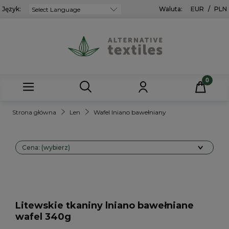
Język:
Powered by
Waluta:
EUR
/
PLN
Strona główna
Len
Wafel lniano bawełniany
Cena: (wybierz)
Litewskie tkaniny lniano bawełniane
wafel 340g