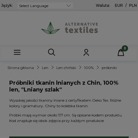
Język:
Powered by
Waluta:
EUR
/
PLN
Strona główna
Len
Len chiński
100%
próbniki
Próbniki tkanin lnianych z Chin, 100%
len, "Lniany szlak"
Wysokiej jakości tkaniny lniane z certyfikatem Oeko Tex. Różne
kolory i gramatury. Chiny to kolebka tkanin.
Próbki mają wymiar około 7/7 cm. Są opisane kodem produktu.
Kod znajduje się obok zdjęcia przy każdym produkcie.