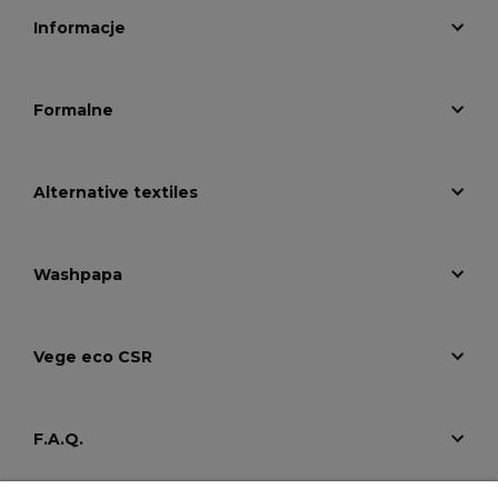
Informacje
Formalne
Alternative textiles
Washpapa
Vege eco CSR
F.A.Q.