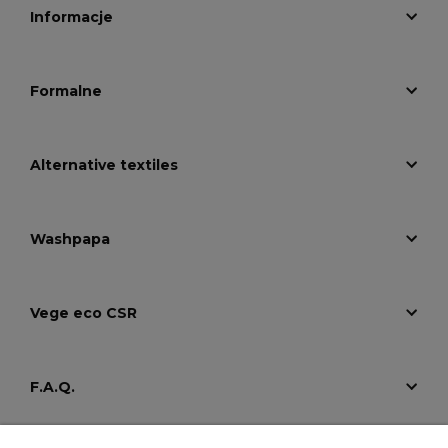
Informacje
Formalne
Alternative textiles
Washpapa
Vege eco CSR
F.A.Q.