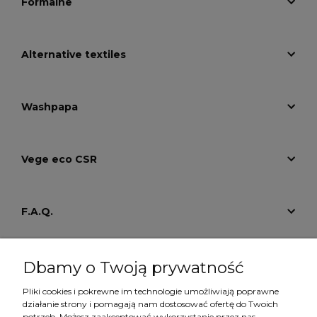
Formalne
Alternative textiles
Washpapa
Vege eco CSR
F.A.Q.
Tutoriale
Dbamy o Twoją prywatność
Pliki cookies i pokrewne im technologie umożliwiają poprawne
działanie strony i pomagają nam dostosować ofertę do Twoich
Konto
potrzeb. Możesz zaakceptować wykorzystanie przez nas