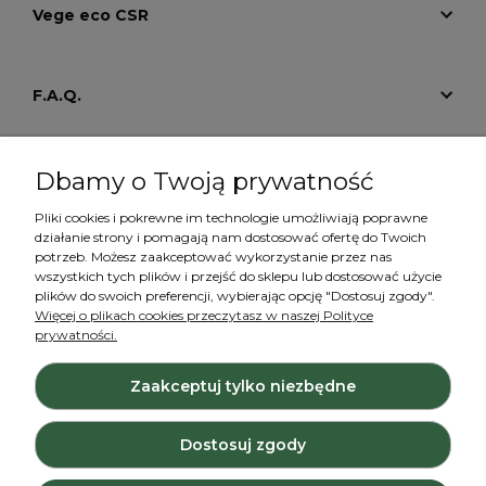
Vege eco CSR
F.A.Q.
Tutoriale
Dbamy o Twoją prywatność
Pliki cookies i pokrewne im technologie umożliwiają poprawne
działanie strony i pomagają nam dostosować ofertę do Twoich
Konto
potrzeb. Możesz zaakceptować wykorzystanie przez nas
wszystkich tych plików i przejść do sklepu lub dostosować użycie
plików do swoich preferencji, wybierając opcję "Dostosuj zgody".
Więcej o plikach cookies przeczytasz w naszej Polityce
prywatności.
Zaakceptuj tylko niezbędne
Projekt i wykonanie:
Ecommercy.pl
Dostosuj zgody
Pokaż pełną wersję strony