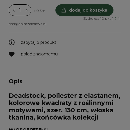
dodaj do koszyka
x 0,5m
Zyskujesz
10
pkt [
?
]
dodaj do przechowalni
zapytaj o produkt
poleć znajomemu
Opis
Deadstock, poliester z elastanem,
kolorowe kwadraty z roślinnymi
motywami
, szer. 130
cm
, włoska
tkanina, końcówka kolekcji
WŁOSKIE PEREŁKI