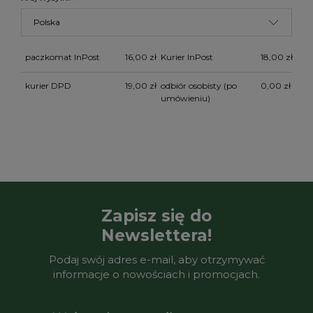
paczkomat InPost
16,00 zł
Kurier InPost
18,00 zł
kurier DPD
19,00 zł
odbiór osobisty
(po
0,00 zł
umówieniu)
Zapisz się do
Newslettera!
Podaj swój adres e-mail, aby otrzymywać
informacje o nowościach i promocjach.