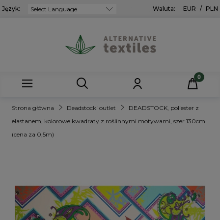
Język:
Powered by
Waluta:
EUR
/
PLN
Strona główna
Deadstocki outlet
DEADSTOCK, poliester z
elastanem, kolorowe kwadraty z roślinnymi motywami, szer 130cm
(cena za 0,5m)