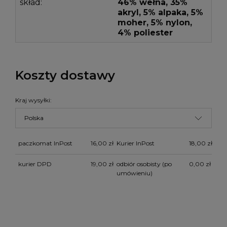
skład:
46% wełna, 35%
akryl, 5% alpaka, 5%
moher, 5% nylon,
4% poliester
Koszty dostawy
Kraj wysyłki:
paczkomat InPost
16,00 zł
Kurier InPost
18,00 zł
kurier DPD
19,00 zł
odbiór osobisty
(po
0,00 zł
umówieniu)