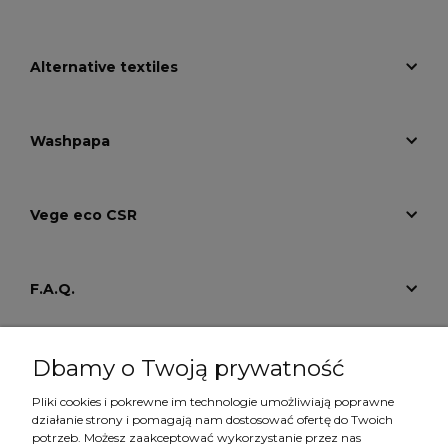
Alternative textiles
Washpapa
Vege eco CSR
F.A.Q.
Tutoriale
Dbamy o Twoją prywatność
Pliki cookies i pokrewne im technologie umożliwiają poprawne
działanie strony i pomagają nam dostosować ofertę do Twoich
Konto
potrzeb. Możesz zaakceptować wykorzystanie przez nas