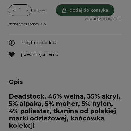
dodaj do koszyka
x 0,5m
Zyskujesz
15
pkt [
?
]
dodaj do przechowalni
zapytaj o produkt
poleć znajomemu
Opis
Deadstock,
46% wełna, 35% akryl,
5% alpaka, 5% moher, 5% nylon,
4% poliester
, tkanina od polskiej
marki odzieżowej, końcówka
kolekcji