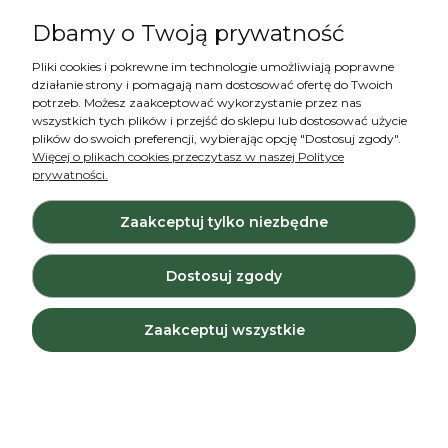
Len, NOWE WYKOŃCZENIE naturalna tkanina
Dbamy o Twoją prywatność
lniana, niebieski sky, 185g/m2 (cena za 0,5m)
Pliki cookies i pokrewne im technologie umożliwiają poprawne
działanie strony i pomagają nam dostosować ofertę do Twoich
32,00 zł
potrzeb. Możesz zaakceptować wykorzystanie przez nas
wszystkich tych plików i przejść do sklepu lub dostosować użycie
Do koszyka
plików do swoich preferencji, wybierając opcję "Dostosuj zgody".
Więcej o plikach cookies przeczytasz w naszej Polityce
prywatności.
Zaakceptuj tylko niezbędne
LEN - naturalna tkanina lniana - jasny granatowy
Dostosuj zgody
melanż 154 g (cena za 0,5m)
Zaakceptuj wszystkie
36,00 zł
Do koszyka