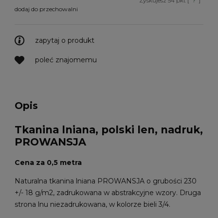
Zyskujesz
54
pkt [
?
]
dodaj do przechowalni
zapytaj o produkt
poleć znajomemu
Opis
Tkanina lniana, polski len, nadruk,
PROWANSJA
Cena za 0,5 metra
Naturalna tkanina lniana PROWANSJA o grubości 230
+/- 18 g/m2, zadrukowana w abstrakcyjne wzory. Druga
strona lnu niezadrukowana, w kolorze bieli 3/4.