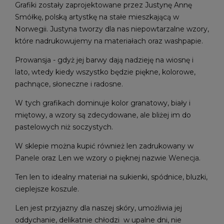
Grafiki zostały zaprojektowane przez Justynę Annę
Smółkę, polską artystkę na stałe mieszkającą w
Norwegii. Justyna tworzy dla nas niepowtarzalne wzory,
które nadrukowujemy na materiałach oraz washpapie.
Prowansja - gdyż jej barwy dają nadzieję na wiosnę i
lato, wtedy kiedy wszystko będzie piękne, kolorowe,
pachnące, słoneczne i radosne.
W tych grafikach dominuje kolor granatowy, biały i
miętowy, a wzory są zdecydowane, ale bliżej im do
pastelowych niż soczystych.
W sklepie można kupić również len zadrukowany w
Panele
oraz Len we wzory o pięknej nazwie
Wenecja
.
Ten len to idealny materiał na sukienki, spódnice, bluzki,
cieplejsze koszule.
Len jest przyjazny dla naszej skóry, umożliwia jej
oddychanie, delikatnie chłodzi w upalne dni, nie