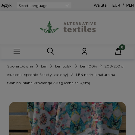
Język:
Powered by
Waluta:
EUR
/
PLN
Strona główna
Len
Len polski
Len 100%
200-250 g
(sukienki, spodnie, żakiety, zasłony)
LEN nadruk naturalna
tkanina lniana Prowansja 230 g (cena za 0,5m)