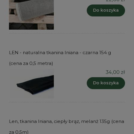
Do koszyka
LEN - naturalna tkanina lniana - czarna 154 g
(cena za 0,5 metra)
34,00 zł
Do koszyka
Len, tkanina lniana, ciepły brąz, melanż 135g (cena
za 0,5m)