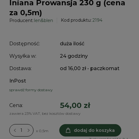
lniana Prowansja 230 g (cena
za 0,5m)
Kod produktu:
2194
Producent:
len&blen
Dostępność:
duża ilość
Wysyłka w:
24 godziny
Dostawa:
od 16,00 zł
- paczkomat
InPost
sprawdź formy dostawy
54,00 zł
Cena:
zawiera 23% VAT, bez kosztów dostawy
dodaj do koszyka
x 0,5m