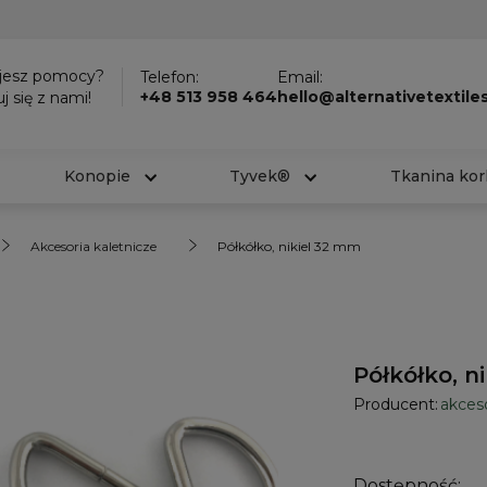
jesz pomocy?
Telefon:
Email:
+48 513 958 464
hello@alternativetextiles
j się z nami!
Konopie
Tyvek®
Tkanina ko
Akcesoria kaletnicze
Półkółko, nikiel 32 mm
Półkółko, n
Producent:
akces
Dostępność: