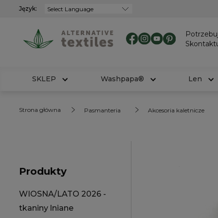
Język:
Powered by
Potrzebu
Skontaktu
SKLEP
Washpapa®
Len
Strona główna
Pasmanteria
Akcesoria kaletnicze
Produkty
WIOSNA/LATO 2026 -
tkaniny lniane