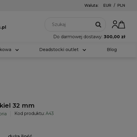
Waluta:
EUR
/
PLN
.pl
Do darmowej dostawy:
300,00 zł
rkowa
Deadstocki outlet
Blog
ikiel 32 mm
Kod produktu:
A43
oria
duża ilość