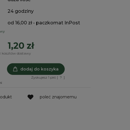
24 godziny
od 16,00 zł
- paczkomat InPost
awy
1,20 zł
z kosztów dostawy
dodaj do koszyka
Zyskujesz
1
pkt [
?
]
ni
rodukt
poleć znajomemu