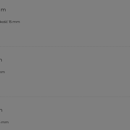
 mm
okość 15 mm
m
 mm
mm
15 mm