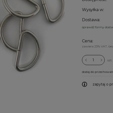
Wysyłka w:
Dostawa:
sprawdź formy dost
Cena:
zawiera 23% VAT, be
szt.
dodaj do przechowal
zapytaj o p