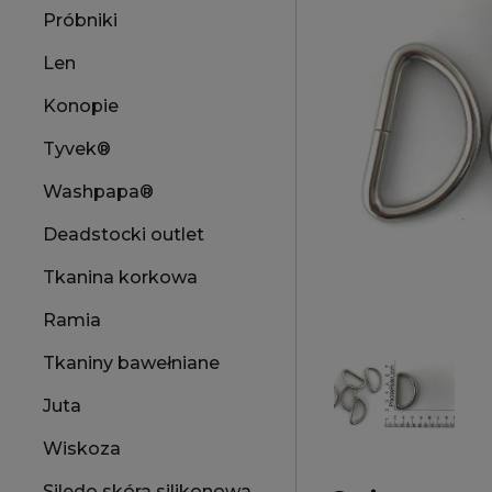
Próbniki
Len
Konopie
Tyvek®
Washpapa®
Deadstocki outlet
Tkanina korkowa
Ramia
Tkaniny bawełniane
Juta
Wiskoza
Siledo skóra silikonowa