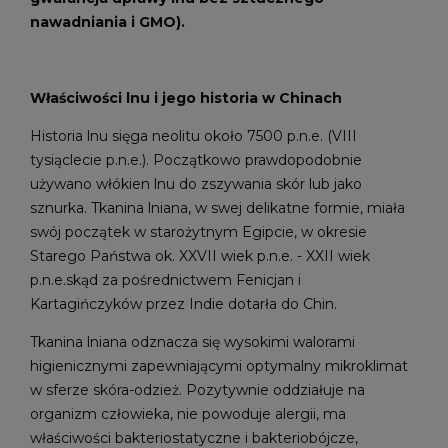
nawadniania i GMO).
Właściwości lnu i jego historia w Chinach
Historia lnu sięga neolitu około 7500 p.n.e. (VIII
tysiąclecie p.n.e.). Początkowo prawdopodobnie
używano włókien lnu do zszywania skór lub jako
sznurka. Tkanina lniana, w swej delikatne formie, miała
swój początek w starożytnym Egipcie, w okresie
Starego Państwa ok. XXVII wiek p.n.e. - XXII wiek
p.n.e.skąd za pośrednictwem Fenicjan i
Kartagińczyków
przez Indie dotarła do Chin.
Tkanina lniana odznacza się wysokimi walorami
higienicznymi zapewniającymi optymalny mikroklimat
w sferze skóra-odzież. Pozytywnie oddziałuje na
organizm człowieka, nie powoduje alergii, ma
właściwości bakteriostatyczne i bakteriobójcze,