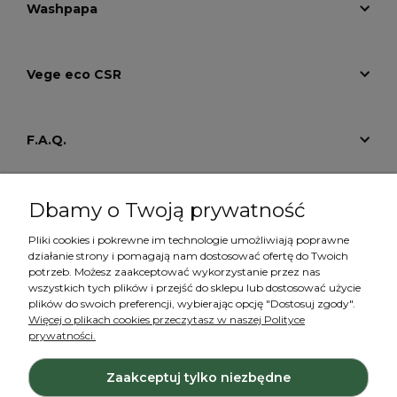
Washpapa
Vege eco CSR
F.A.Q.
Tutoriale
Dbamy o Twoją prywatność
Pliki cookies i pokrewne im technologie umożliwiają poprawne
działanie strony i pomagają nam dostosować ofertę do Twoich
Konto
potrzeb. Możesz zaakceptować wykorzystanie przez nas
wszystkich tych plików i przejść do sklepu lub dostosować użycie
plików do swoich preferencji, wybierając opcję "Dostosuj zgody".
Więcej o plikach cookies przeczytasz w naszej Polityce
prywatności.
Zaakceptuj tylko niezbędne