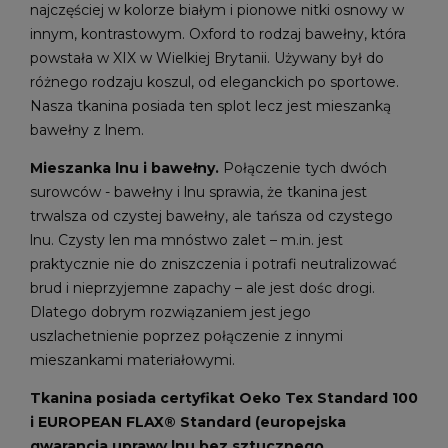
najczęściej w kolorze białym i pionowe nitki osnowy w
innym, kontrastowym. Oxford to rodzaj bawełny, która
powstała w XIX w Wielkiej Brytanii. Używany był do
różnego rodzaju koszul, od eleganckich po sportowe.
Nasza tkanina posiada ten splot lecz jest mieszanką
bawełny z lnem.
Mieszanka lnu i bawełny.
Połączenie tych dwóch
surowców - bawełny i lnu sprawia, że tkanina jest
trwalsza od czystej bawełny, ale tańsza od czystego
lnu. Czysty len ma mnóstwo zalet – m.in. jest
praktycznie nie do zniszczenia i potrafi neutralizować
brud i nieprzyjemne zapachy – ale jest dośc drogi.
Dlatego dobrym rozwiązaniem jest jego
uszlachetnienie poprzez połączenie z innymi
mieszankami materiałowymi.
Tkanina posiada certyfikat Oeko Tex Standard 100
i EUROPEAN FLAX® Standard (europejska
gwarancja uprawy lnu bez sztucznego