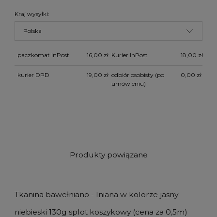
Kraj wysyłki:
paczkomat InPost
16,00 zł
Kurier InPost
18,00 zł
kurier DPD
19,00 zł
odbiór osobisty
(po
0,00 zł
umówieniu)
Produkty powiązane
Tkanina bawełniano - lniana w kolorze jasny
niebieski 130g splot koszykowy (cena za 0,5m)