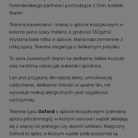
holenderskiego partnera i pochodzące z Chin, kolebki
tkanin.
Tkanina bawełniano - lniana, o splocie koszykowym w
kolorze jasno szary melanż, o grubości 130g/m2.
Wyraźna biała nitka w splocie, tkana naprzemiennie z
nitką szarą. Tkanina elegancja o delikatnym połysku.
To seria zwiewnych tkanin na delikatne, lekkie koszule
oraz na letnią odzież jak sukienki i spódnice.
Len jest przyjazny dla naszej skóry, umożliwia jej
oddychanie, delikatnie chłodzi w upalne dni, nie
wywołuje reakcji alergicznych i jest wyjątkowo
wytrzymały.
Tkanina typu
Oxford
o splocie koszykowym (odmiana
splotu płóciennego), w którym osnowa i wątek składają
się z więcej niż jednego czy dwóch włókien. Klasyczny
Oxford to splot, w którym wątek (nitki poziome) są