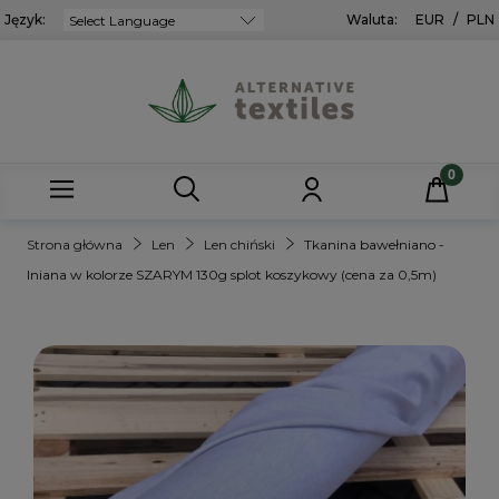
Język:
Powered by
Waluta:
EUR
/
PLN
Strona główna
Len
Len chiński
Tkanina bawełniano -
lniana w kolorze SZARYM 130g splot koszykowy (cena za 0,5m)