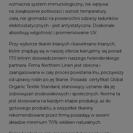
wzmacnia system immunologiczny, nie wpływa
na zwiększenie potliwości i wzrost temperatury
ciała, nie gromadzi na powierzchni odzieży ładunków
elektrostatycznych - jest antystatyczna. Doskonale
absorbują wilgotność i promieniowanie UV.
Przy wyborze tkanin lnianych i bawełniano lnianych,
które znajdują się w naszej ofercie kierujemy się ponad
170 letnim doświadczeniem naszego holenderskiego
partnera. Firma Northern Linen jest obecna i
zaangażowana w cały proces powstania lnu, począwszy
od uprawy roślin po jej tkanie. Posiada certyfikat Global
Organic Textile Standard, stanowiący uznanie dla jej
zobowiązań środowiskowych i społecznych. Norma ta
jest stosowana na każdym etapie produkcji, aż do
gotowego produktu, a wszystkie tkaniny
rekomendowane przez firmę posiadają w swoim
składzie minimum 70% włókien naturalnych.