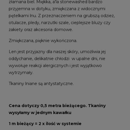
złamana biel. Miękka, a'la stonewashed bardzo
przyjemna w dotyku, zmiękczana z widocznymi
pętelkami lnu. Z przeznaczeniem na grubszą odzież,
otulacze, pledy, narzutki szale, cieplejsze bluzy czy
żakiety oraz akcesoria domowe.
Zmiękczana, pięknie wykończona.
Len jest przyjazny dla naszej skóry, umożliwia jej
oddychanie, delikatnie chłodzi w upalne dni, nie
wywołuje reakcji alergicznych i jest wyjątkowo
wytrzymały.
Tkaniny lniane są antystatyczne.
Cena dotyczy 0,5 metra bieżącego. Tkaniny
wysyłamy w jednym kawałku
1 m bieżący = 2 x ilość w systemie