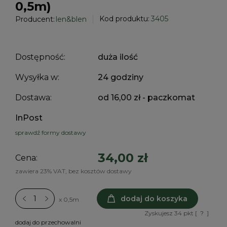
0,5m)
Kod produktu:
3405
Producent:
len&blen
Dostępność:
duża ilość
Wysyłka w:
24 godziny
Dostawa:
od 16,00 zł
- paczkomat
InPost
sprawdź formy dostawy
34,00 zł
Cena:
zawiera 23% VAT, bez kosztów dostawy
dodaj do koszyka
x 0,5m
Zyskujesz
34
pkt [
?
]
dodaj do przechowalni