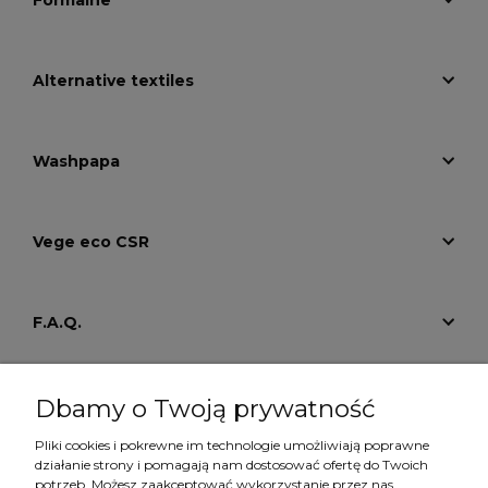
Alternative textiles
Washpapa
Vege eco CSR
F.A.Q.
Tutoriale
Dbamy o Twoją prywatność
Pliki cookies i pokrewne im technologie umożliwiają poprawne
działanie strony i pomagają nam dostosować ofertę do Twoich
Konto
potrzeb. Możesz zaakceptować wykorzystanie przez nas