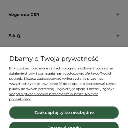
Vege eco CSR
F.A.Q.
Tutoriale
Dbamy o Twoją prywatność
Pliki cookies i pokrewne im technologie umożliwiają poprawne
działanie strony i pomagają nam dostosować ofertę do Twoich
Konto
potrzeb. Możesz zaakceptować wykorzystanie przez nas
wszystkich tych plików i przejść do sklepu lub dostosować użycie
plików do swoich preferencji, wybierając opcję "Dostosuj zgody".
Więcej o plikach cookies przeczytasz w naszej Polityce
prywatności.
Zaakceptuj tylko niezbędne
Projekt i wykonanie:
Ecommercy.pl
Dostosuj zgody