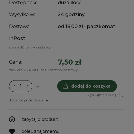
Dostępność:
duża ilość
Wysyłka w:
24 godziny
Dostawa:
od 16,00 zł
- paczkomat
InPost
sprawdź formy dostawy
7,50 zł
Cena:
zawiera 23% VAT, bez kosztów dostawy
dodaj do koszyka
szt.
Zyskujesz
7
pkt [
?
]
dodaj do przechowalni
zapytaj o produkt
poleć znajomemu