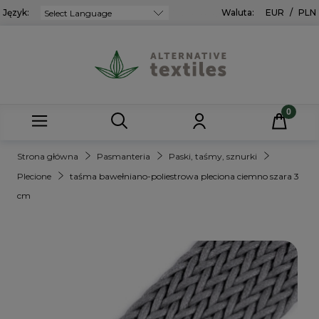
Język:
Powered by
Waluta:
EUR
/
PLN
Strona główna
Pasmanteria
Paski, taśmy, sznurki
Plecione
taśma bawełniano-poliestrowa pleciona ciemno szara 3
cm