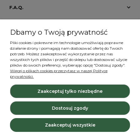
F.A.Q.
Tutoriale
Dbamy o Twoją prywatność
Pliki cookies i pokrewne im technologie umożliwiają poprawne
działanie strony i pomagają nam dostosować ofertę do Twoich
Konto
potrzeb. Możesz zaakceptować wykorzystanie przez nas
wszystkich tych plików i przejść do sklepu lub dostosować użycie
plików do swoich preferencji, wybierając opcję "Dostosuj zgody".
Więcej o plikach cookies przeczytasz w naszej Polityce
prywatności.
Zaakceptuj tylko niezbędne
Projekt i wykonanie:
Ecommercy.pl
Dostosuj zgody
Pokaż pełną wersję strony
Zaakceptuj wszystkie
Sklep internetowy Shoper.pl