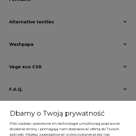
Alternative textiles
Washpapa
Vege eco CSR
F.A.Q.
Tutoriale
Dbamy o Twoją prywatność
Pliki cookies i pokrewne im technologie umożliwiają poprawne
działanie strony i pomagają nam dostosować ofertę do Twoich
Konto
potrzeb. Możesz zaakceptować wykorzystanie przez nas