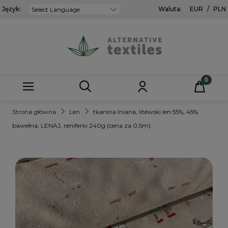
Język:
Powered by
Waluta:
EUR
/
PLN
Strona główna
Len
tkanina lniana, litewski len 55%, 45%
bawełna, LENAJ, reniferki 240g (cena za 0,5m)