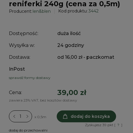
reniferki 240g (cena za 0,5m)
Kod produktu:
3442
Producent:
len&blen
Dostępność:
duża ilość
Wysyłka w:
24 godziny
Dostawa:
od 16,00 zł
- paczkomat
InPost
sprawdź formy dostawy
39,00 zł
Cena:
zawiera 23% VAT, bez kosztów dostawy
dodaj do koszyka
x 0,5m
Zyskujesz
39
pkt [
?
]
dodaj do przechowalni