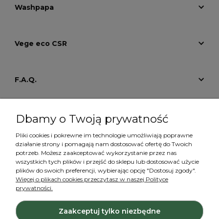
Washpapa
Vege eco CSR
F.A.Q.
Tutoriale
Dbamy o Twoją prywatność
Pliki cookies i pokrewne im technologie umożliwiają poprawne
działanie strony i pomagają nam dostosować ofertę do Twoich
Konto
potrzeb. Możesz zaakceptować wykorzystanie przez nas
wszystkich tych plików i przejść do sklepu lub dostosować użycie
plików do swoich preferencji, wybierając opcję "Dostosuj zgody".
Więcej o plikach cookies przeczytasz w naszej Polityce
prywatności.
Zaakceptuj tylko niezbędne